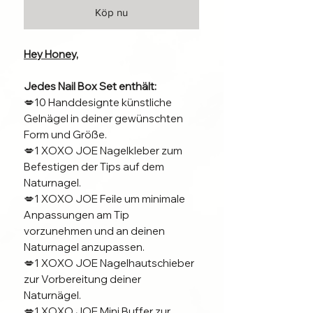
Köp nu
Hey Honey,
Jedes Nail Box Set enthält:
💋10 Handdesignte künstliche
Gelnägel in deiner gewünschten
Form und Größe.
💋1 XOXO JOE Nagelkleber zum
Befestigen der Tips auf dem
Naturnagel.
💋1 XOXO JOE Feile um minimale
Anpassungen am Tip
vorzunehmen und an deinen
Naturnagel anzupassen.
💋1 XOXO JOE Nagelhautschieber
zur Vorbereitung deiner
Naturnägel.
💋1 XOXO JOE Mini Buffer zur