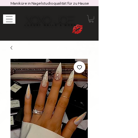
Maniküre in Nagelstudioqualität für zu Hause
XOXO JOE
LUXURY NAILS & MORE