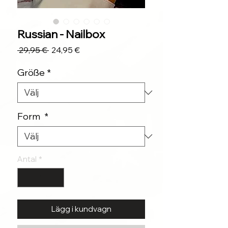
Russian - Nailbox
Ordinarie
Reapris
 29,95 € 
24,95 €
pris
Größe
*
Form
*
Antal
*
Lägg i kundvagn