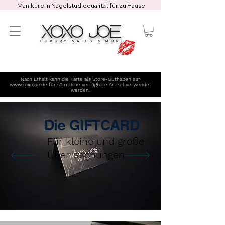
Maniküre in Nagelstudioqualität für zu Hause
XOXO JOE
LUXURY NAILS & MORE
Nach Erhalt kann die Karte als Store-Guthaben auf
www.xoxojoe.de
für sämtliche verfügbare Artikel verwendet
werden.
Die GIFTCARD
Für kleine und große
Überraschungen