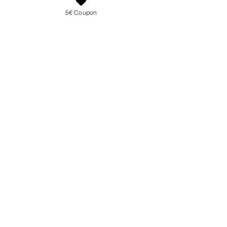
5€ Coupon
Wertgutschein
100€
NICHT GEFUNDEN
WAS DU SUCHST?
SCHREIBE UNS EINE NACHRICHT
KONTAKT