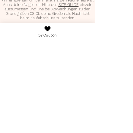
Wir empfehlen dir beim erstmaligen Kauf eines Nail
Abos deine Nägel mit Hilfe des
SIZE GUIDE
einzeln
auszumessen und uns bei Abweichungen zu den
Grundgrößen XS-XL deine Größen als Nachricht
beim Kaufabschluss zu senden.
NAIL BOX DES MONATS
5€ Coupon
30,99€
EiNZELKAUF