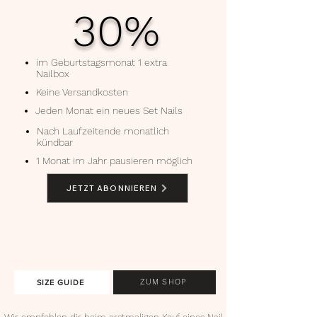
30%
im Geburtstagsmonat 1 extra
Nailbox
Keine Versandkosten
Jeden Monat ein neues Set Nails
Nach Laufzeitende monatlich
kündbar
1 Monat im Jahr pausieren möglich
JETZT ABONNIEREN
ZUM SHOP
SIZE GUIDE