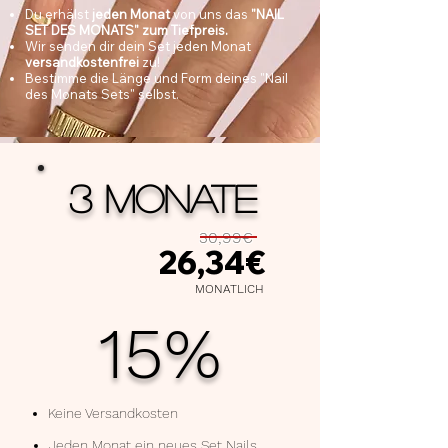
Du erhälst
jeden Monat
von uns das
"NAIL
SET DES MONATS" zum Tiefpreis.
Wir senden dir dein Set jeden Monat
versandkostenfrei
zu!
Bestimme die Länge und Form deines "Nail
des Monats Sets" selbst.
3 MONATE
30,99€
26,34€
MONATLICH
15%
Keine Versandkosten
Jeden Monat ein neues Set Nails