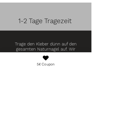
1-2 Tage Tragezeit
Trage den Kleber dünn auf den
gesamten Naturnagel auf. Wir
empfehlen dir den Nagelkleber immer
dabei zu haben, da sich die Nägel
schnell und einfach lösen könnten.
5€ Coupon
5-8 Tage Tragezeit:
Trage eine großzügige Schicht Nagelkleber
auf den gesamten natürlichen Nagel auf