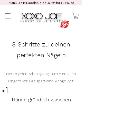
Maniküre in Nagelstudioqualität für zu Hause
XOXO JOE
LUXURY NAILS & MORE
8 Schritte zu deinen
perfekten Nägeln
Nimm jeden Arbeitsgang immer an allen
Fingern vor. Das spart eine Menge Zeit.
1.
Hände gründlich waschen.