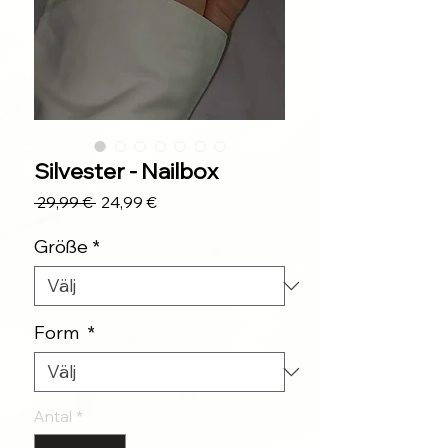
Silvester - Nailbox
Ordinarie
Reapris
 29,99 € 
24,99 €
pris
Größe
*
Form
*
Antal
*