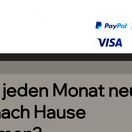
ikat handgefertigt.
ikat handgefertigt.
ilder.
lso MINIMALE, kaum sichtbare
Design aufweißen.
ochwertige Materialen in gewohnter
t.
h jeden Monat n
uten kinderleicht an.
eferte Anleitung und unsere Tipps und
altbarkeit deiner Put on Nails.
nach Hause
nwunsch:
rtigung und wird für dich nach der
nerhalb von 48 Stunden versendet.