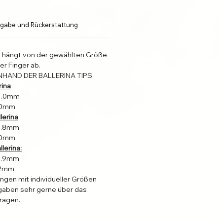
gabe und Rückerstattung
l hängt von der gewählten Größe
er Finger ab.
NHAND DER BALLERINA TIPS:
rina
31.0mm
4.0mm
lerina
22.8mm
4.0mm
lerina:
19.9mm
2.2mm
ungen mit individueller Größen
aben sehr gerne über das
ragen.