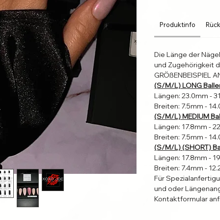
Produktinfo
Rück
Die Länge der Näge
und Zugehörigkeit d
GRÖßENBEISPIEL A
(S/M/L) LONG Balle
Längen: 23.0mm - 
Breiten: 7.5mm - 1
(S/M/L) MEDIUM Bal
Längen: 17.8mm - 
Breiten: 7.5mm - 1
(S/M/L) (SHORT) Bal
Längen: 17.8mm - 
Breiten: 7.4mm - 1
Für Spezialanfertig
und oder Längenang
Kontaktformular anf