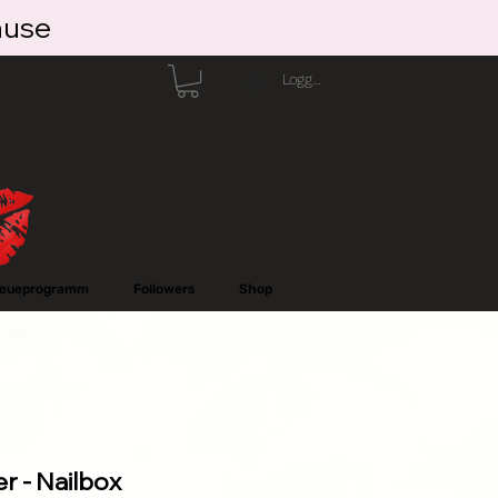
ause
Logga in
reueprogramm
Followers
Shop
er - Nailbox