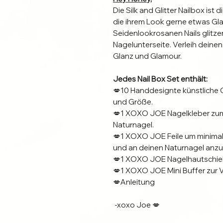
Die Silk and Glitter Nailbox ist 
die ihrem Look gerne etwas Gla
Seidenlookrosanen Nails glitzer
Nagelunterseite. Verleih deine
Glanz und Glamour.
Jedes Nail Box Set enthält:
💋10 Handdesignte künstliche 
und Größe.
💋1 XOXO JOE Nagelkleber zum
Naturnagel.
💋1 XOXO JOE Feile um minim
und an deinen Naturnagel anz
💋1 XOXO JOE Nagelhautschiebe
💋1 XOXO JOE Mini Buffer zur V
💋Anleitung
-xoxo Joe 💋