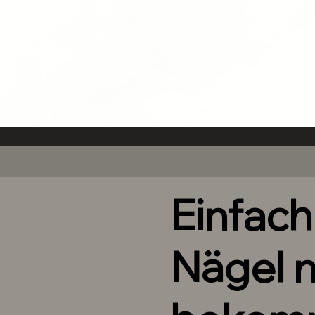
Alle Put On Nails werden als Un
Alle Put On Nails werden als Un
Alle Produktbilder sind Beispielb
Die gelieferten Nägel können a
Abweichungen von Farbe oder 
Für die Verarbeitung werden h
Nagelstudio Qualität verwende
Just Nail it!
Einfac
Bringe die Nägel in wenigen Min
Beachte dazu Bitte die mitgeli
Empfehlungen für eine Bessere H
Nägel 
Wir Machen Nägel nach Kunde
Dieses Set ist eine Spezialanfe
Bestellung hergestellt, und in