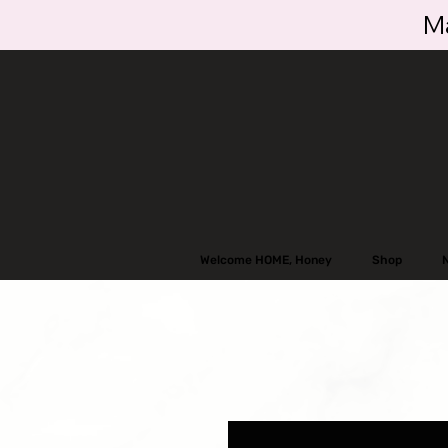
Ma
Welcome HOME, Honey
Shop
N