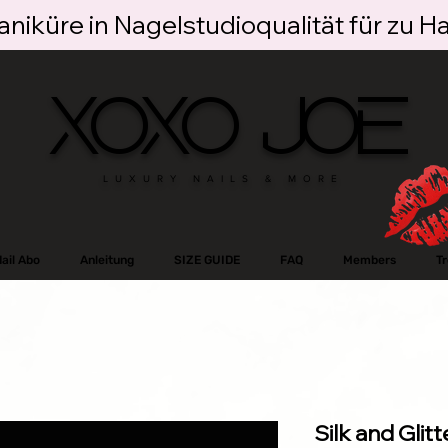
niküre in Nagelstudioqualität für zu H
XOXO JOE
LUXURY NAILS & MORE
ail Abo
Anleitung
SIZE GUIDE
FAQ
Members
T
Silk and Glitt