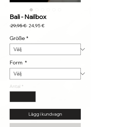
Bali - Nailbox
Ordinarie
Reapris
 29,95 € 
24,95 €
pris
Größe
*
Form
*
Antal
*
Lägg i kundvagn