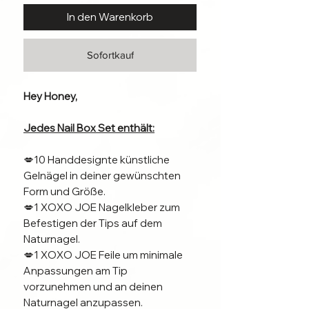
In den Warenkorb
Sofortkauf
Hey Honey,
Jedes Nail Box Set enthält:
💋10 Handdesignte künstliche
Gelnägel in deiner gewünschten
Form und Größe.
💋1 XOXO JOE Nagelkleber zum
Befestigen der Tips auf dem
Naturnagel.
💋1 XOXO JOE Feile um minimale
Anpassungen am Tip
vorzunehmen und an deinen
Naturnagel anzupassen.