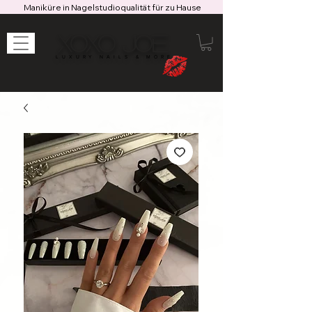
Maniküre in Nagelstudioqualität für zu Hause
XOXO JOE
LUXURY NAILS & MORE