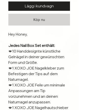
Lägg i kundvagn
Köp nu
Hey Honey,
Jedes Nail Box Set enthält:
💋10 Handdesignte künstliche
Gelnägel in deiner gewünschten
Form und Größe.
💋1 XOXO JOE Nagelkleber zum
Befestigen der Tips auf dem
Naturnagel.
💋1 XOXO JOE Feile um minimale
Anpassungen am Tip
vorzunehmen und an deinen
Naturnagel anzupassen.
💋1 XOXO JOE Nagelhautschieber