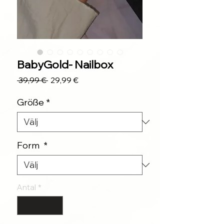
BabyGold- Nailbox
Ordinarie
Reapris
 39,99 € 
29,99 €
pris
Größe
*
Form
*
Antal
*