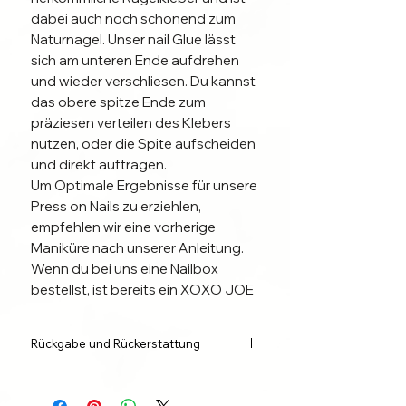
dabei auch noch schonend zum
Naturnagel. Unser nail Glue lässt
sich am unteren Ende aufdrehen
und wieder verschliesen. Du kannst
das obere spitze Ende zum
präziesen verteilen des Klebers
nutzen, oder die Spite aufscheiden
und direkt auftragen.
Um Optimale Ergebnisse für unsere
Press on Nails zu erziehlen,
empfehlen wir eine vorherige
Maniküre nach unserer Anleitung.
Wenn du bei uns eine Nailbox
bestellst, ist bereits ein XOXO JOE
Nail Glue enthalten.
Da du unsere Nägel
Rückgabe und Rückerstattung
wiederverwenden kannst, kannst
du dir hier auch nur einen neuen
Wir sind der Meinung, dass jeder
Nagelkleber bestellen, zum Beispiel
Käufer das Recht auf mängelfreie und