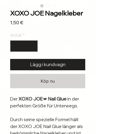
XOXO JOE Nagelkleber
Pris
1,50 €
Antal
*
Lägg i kundvagn
Köp nu
Der
XOXO JOE
💋
Nail Glue
in der
perfekten Größe für Unterwegs.
Durch seine spezielle Formel hält
der XOXO JOE Nail Glue länger als
herkömmliche Nagelkleber und ist