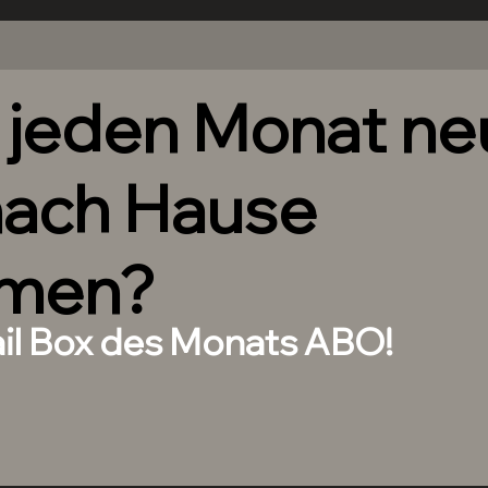
h jeden Monat n
nach Hause
men?
ail Box des Monats ABO!