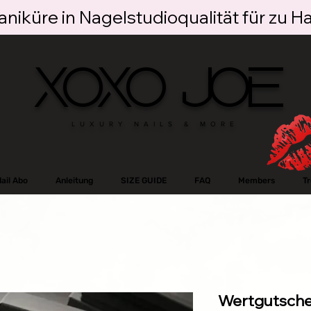
niküre in Nagelstudioqualität für zu H
XOXO JOE
LUXURY NAILS & MORE
ail Abo
Anleitung
SIZE GUIDE
FAQ
Members
T
Wertgutsche