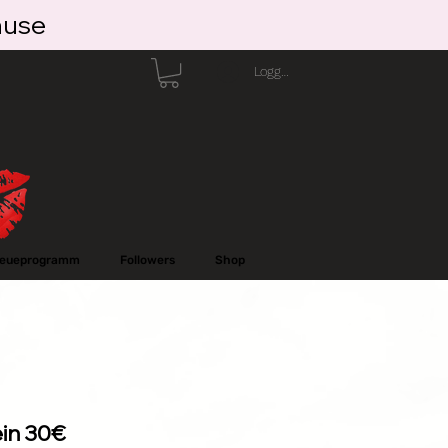
ause
Logga in
reueprogramm
Followers
Shop
in 30€