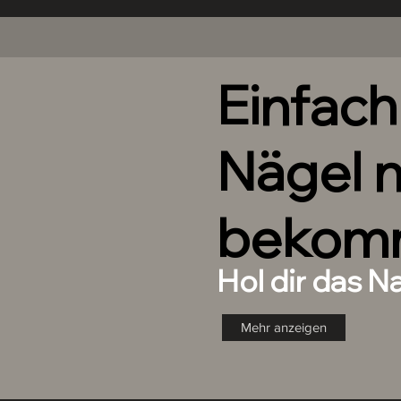
Einfac
Nägel 
bekom
Hol dir das N
Mehr anzeigen