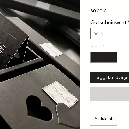
Pris
30,00 €
Gutscheinwert
Välj
Antal
*
Lägg i kundvagn
Produktinfo