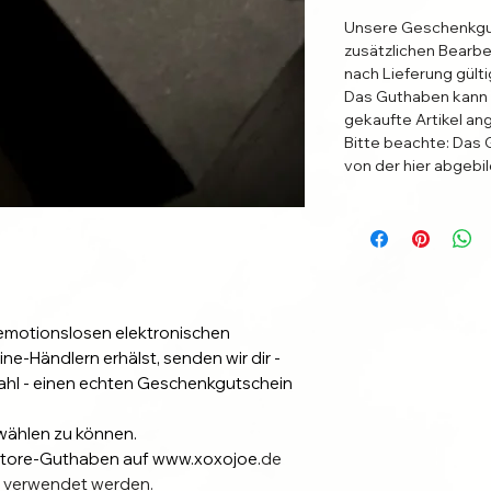
Unsere Geschenkgu
zusätzlichen Bearb
nach Lieferung gülti
Das Guthaben kann n
gekaufte Artikel a
Bitte beachte: Das 
von der hier abgebi
emotionslosen elektronischen
ne-Händlern erhälst, senden wir dir -
hl - einen echten Geschenkgutschein
wählen zu können.
s Store-Guthaben auf www.xoxojoe.
de
el verwendet werden.