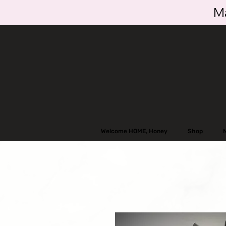
Ma
Welcome HOME, Honey
Shop
N