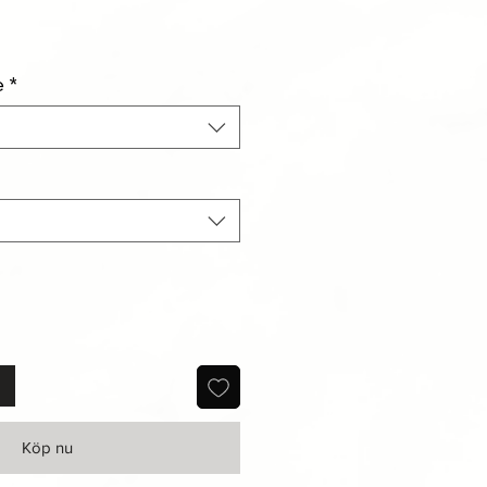
eapris
e
*
Köp nu