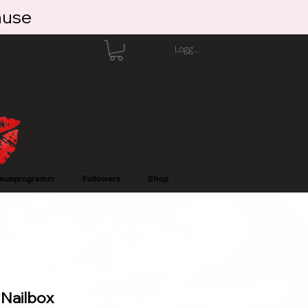
ause
Logga in
reueprogramm
Followers
Shop
Nailbox