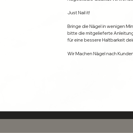
Just Nail it!

Bringe die Nägel in wenigen Min
bitte die mitgelieferte Anleit
für eine bessere Haltbarkeit dein
Wir Machen Nägel nach Kunden
Dieses Set ist eine Spezialanfer
Bestellung hergestellt. (Bearbe
Suche dir Größe, Form und  Läng
gerne Über das Kontaktformular 
Individuelle Naturnägel erforden
Informiere dich hier

, welche Anbringungsmethode fü
Anhafftungsdauer zu verlängern