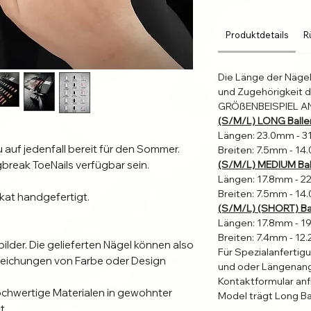
Produktdetails
R
Die Länge der Näge
und Zugehörigkeit d
GRÖßENBEISPIEL A
(S/M/L) LONG Balle
Längen: 23.0mm - 
Breiten: 7.5mm - 1
break ToeNails verfügbar sein. 

(S/M/L) MEDIUM Bal
Längen: 17.8mm - 
Breiten: 7.5mm - 1
kat handgefertigt. 

(S/M/L) (SHORT) Bal
Längen: 17.8mm - 
Breiten: 7.4mm - 1
bilder. Die gelieferten Nägel können also 
Für Spezialanfertig
eichungen von Farbe oder Design 
und oder Längenang
Kontaktformular an
chwertige Materialen in gewohnter 
Model trägt Long Ba
.
