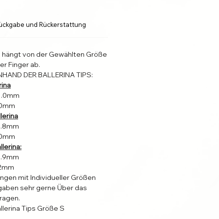
ückgabe und Rückerstattung
l hängt von der Gewählten Größe
er Finger ab.
NHAND DER BALLERINA TIPS:
rina
31.0mm
4.0mm
lerina
22.8mm
4.0mm
lerina:
19.9mm
2.2mm
ungen mit Individueller Größen
aben sehr gerne Über das
fragen.
llerina Tips Größe S