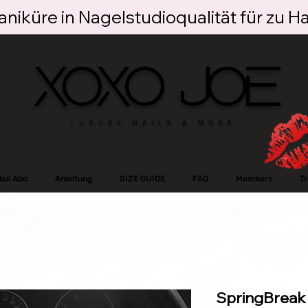
niküre in Nagelstudioqualität für zu H
XOXO JOE
LUXURY NAILS & MORE
ail Abo
Anleitung
SIZE GUIDE
FAQ
Members
T
SpringBreak 