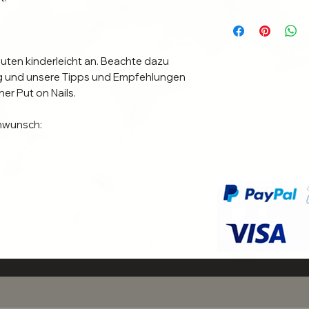
uten kinderleicht an. Beachte dazu 
ung und unsere Tipps und Empfehlungen 
er Put on Nails.

wunsch:

tigung und wird für dich nach der 
itungszeit 24 Stunden)

e aus. Bei Fragen melde dich sehr 
bei uns. 

 Individuelle Anbringung.

r dich am besten geeignet ist, um die 
. Bei Richtiger Befestigung halten die 