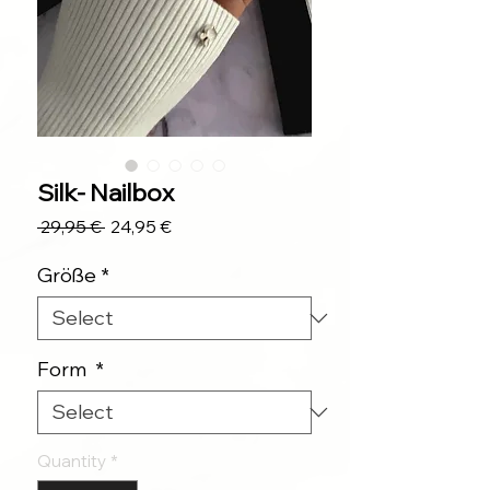
Silk- Nailbox
Regular
Sale
 29,95 € 
24,95 €
Price
Price
Größe
*
Form
*
Quantity
*