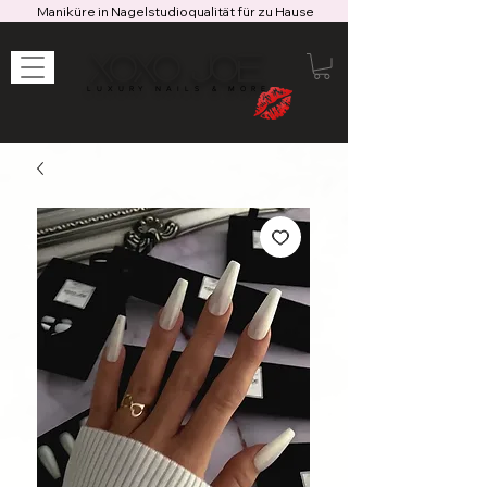
Maniküre in Nagelstudioqualität für zu Hause
XOXO JOE
LUXURY NAILS & MORE