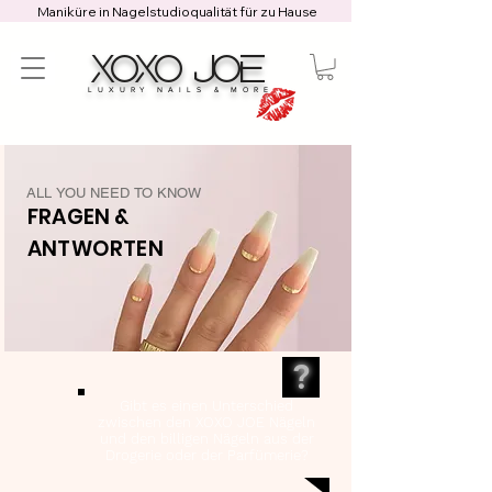
Maniküre in Nagelstudioqualität für zu Hause
XOXO JOE
LUXURY NAILS & MORE
ALL YOU NEED TO KNOW
FRAGEN &
ANTWORTEN
?
Gibt es einen Unterschied
zwischen den XOXO JOE Nägeln
und den billigen Nägeln aus der
Drogerie oder der Parfümerie?