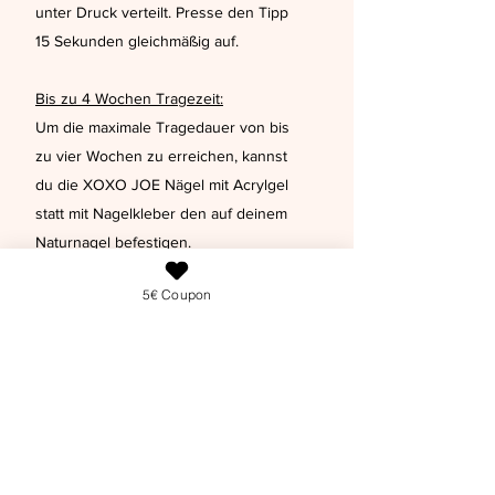
unter Druck verteilt. Presse den Tipp
15 Sekunden gleichmäßig auf.
Bis zu 4 Wochen Tragezeit:
Um die maximale Tragedauer von bis
zu vier Wochen zu erreichen, kannst
du die XOXO JOE Nägel mit Acrylgel
statt mit Nagelkleber den auf deinem
Naturnagel befestigen.
In Kürze erhälst du auch bei uns das
5€ Coupon
Acrylgel ( mit Anleitung ) zur
Befestigung im XOXO JOE Shop.
Verfügst du bereits über Erfahrung
und über ein Acryl- oder anderes
Nagelgel, kannst du auch dies zur
Befestigung der XOXO JOE Nails
verwenden.