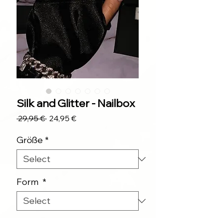
Silk and Glitter - Nailbox
Regular
Sale
 29,95 € 
24,95 €
Price
Price
Größe
*
Form
*