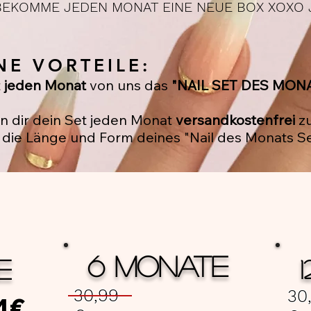
EKOMME JEDEN MONAT EINE NEUE BOX XOXO J
NE VORTEILE:
t
jeden Monat
von uns das
"NAIL SET DES MON
n dir dein Set jeden Monat
versandkostenfrei
zu
die Länge und Form deines "Nail des Monats Set
6 MONATE
E
30,99
30
4€