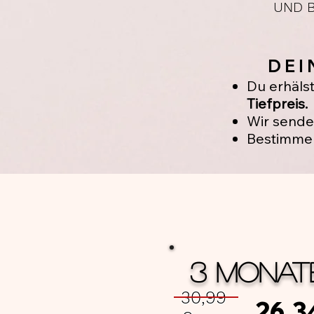
UND B
DEI
Du erhäls
Tiefpreis.
Wir sende
Bestimme 
3 MONAT
30,99
26,3