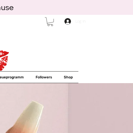
ause
Log In
reueprogramm
Followers
Shop