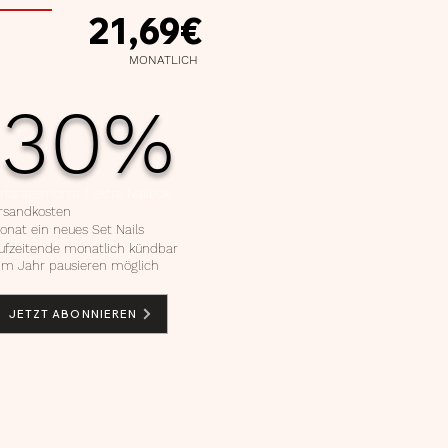
21,69€
MONATLICH
30%
rtstagsmonat 1 extra Nailbox
ersandkosten
nat ein neues Set Nails
ufzeitende monatlich kündbar
im Jahr pausieren möglich
JETZT ABONNIEREN