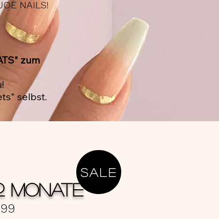
OE NAILS!
ATS" zum
!
s" selbst.
SALE
12 MONATE
,99