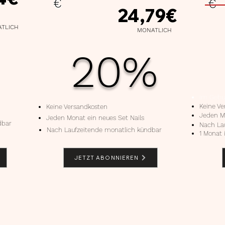
€
€
24,79€
TLICH
MONATLICH
20%
im Gebu
Keine V
Keine Versandkosten
Jeden Mo
Jeden Monat ein neues Set Nails
dbar
Nach La
Nach Laufzeitende monatlich kündbar
1 Monat 
JETZT ABONNIEREN