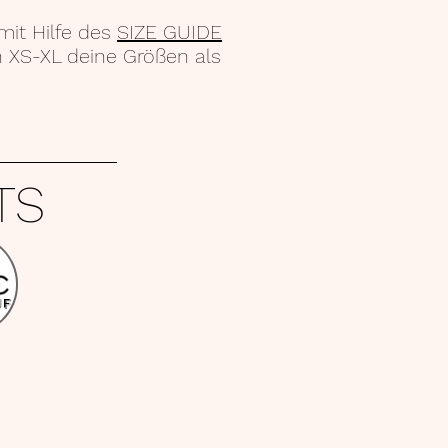
mit Hilfe des
SIZE GUIDE
 XS-XL deine Größen als
TS
€
UF