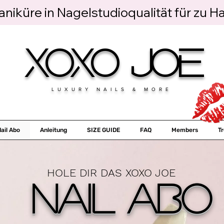
niküre in Nagelstudioqualität für zu H
XOXO JOE
LUXURY NAILS & MORE
ail Abo
Anleitung
SIZE GUIDE
FAQ
Members
T
HOLE DIR DAS XOXO JOE
NAIL ABO