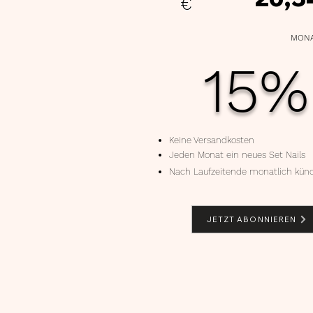
€
MONA
15%
Keine Versandkosten
Jeden Monat ein neues Set Nails
Nach Laufzeitende monatlich kün
JETZT ABONNIEREN