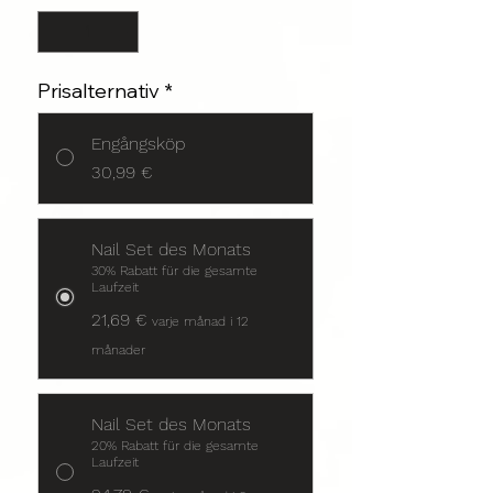
Prisalternativ
*
Engångsköp
30,99 €
Nail Set des Monats
30% Rabatt für die gesamte
Laufzeit
21,69 €
varje månad i 12
månader
Nail Set des Monats
20% Rabatt für die gesamte
Laufzeit