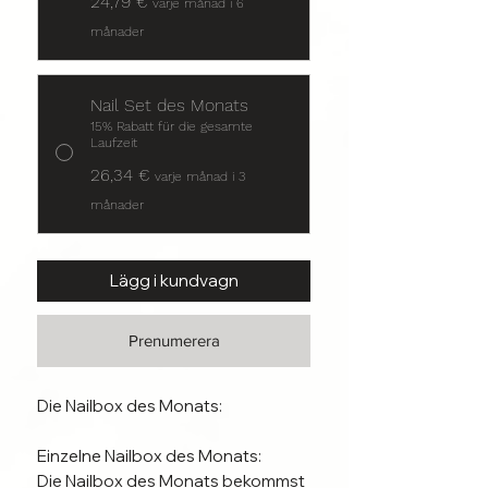
24,79 €
varje månad i 6
månader
Nail Set des Monats
15% Rabatt für die gesamte
Laufzeit
26,34 €
varje månad i 3
månader
Lägg i kundvagn
Prenumerera
Die Nailbox des Monats:
Einzelne Nailbox des Monats:
Die Nailbox des Monats bekommst