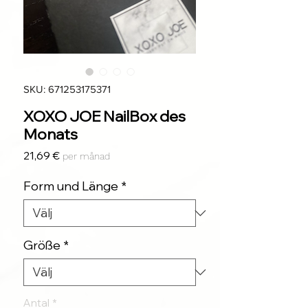
SKU: 671253175371
XOXO JOE NailBox des
Monats
Pris
21,69 €
per månad
Form und Länge
*
Größe
*
Antal
*