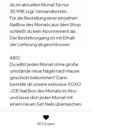
du im aktuellen Monat für nur
30,99€ zzgl. Versandkosten.
Für die Bestellung einer einzelnen
NailBox des Monats aus dem Shop
schließt du kein Abonnement ab.
Der Bestellvorgang ist mit Erhalt
der Lieferung abgeschlossen.
ABO:
Du willst jeden Monat ohne große
umstände neue Nägel nach Hause
geschickt bekommen? Dann
bestelle dir unsere exklusive XOXO
JOE Nail Box des Monats im Abo
und lasse dich jeden Monat mit
einem neuen Set Nails überraschen.
Bestimme deine Laufzeit, Form und
Länge bei der ersten Bestellung
Produktinfo
oder monatlich im Kundenkonto
5€ Coupon