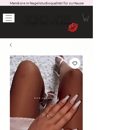
Maniküre in Nagelstudioqualität für zu Hause
XOXO JOE
LUXURY NAILS & MORE