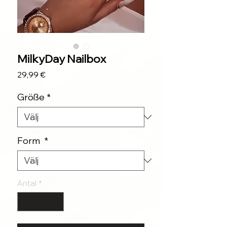
MilkyDay Nailbox
Pris
29,99 €
Größe
*
Form
*
Antal
*