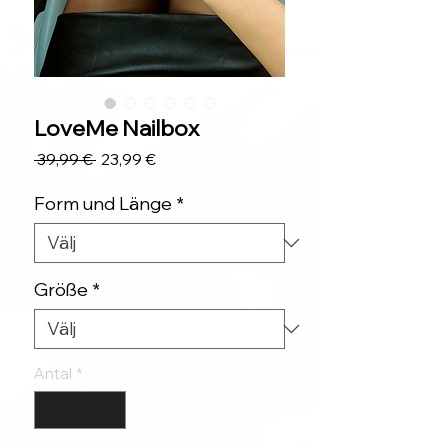
LoveMe Nailbox
Ordinarie
Reapris
 39,99 € 
23,99 €
pris
Form und Länge
*
Größe
*
Antal
*