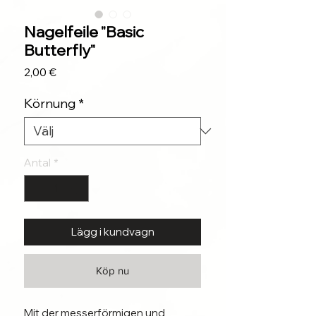
Nagelfeile "Basic
Butterfly"
Pris
2,00 €
Körnung
*
Antal
*
Lägg i kundvagn
Köp nu
Mit der messerförmigen und