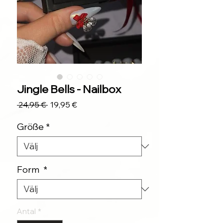
Jingle Bells - Nailbox
Ordinarie
Reapris
 24,95 € 
19,95 €
pris
Größe
*
Form
*
Antal
*