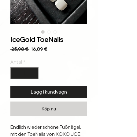
IceGold ToeNails
Ordinarie
Reapris
 25,98 € 
16,89 €
pris
Antal
*
Lägg i kundvagn
Köp nu
Endlich wieder schöne Fußnägel,
mit den ToeNails von XOXO JOE.