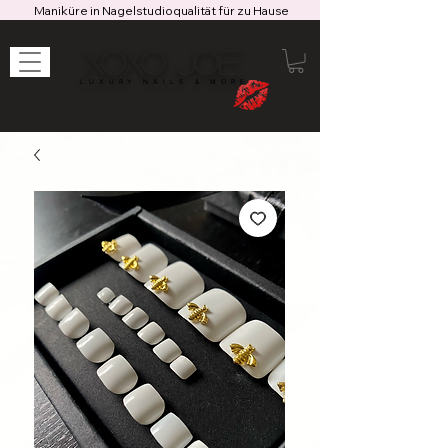
Maniküre in Nagelstudioqualität für zu Hause
XOXO JOE
LUXURY NAILS & MORE