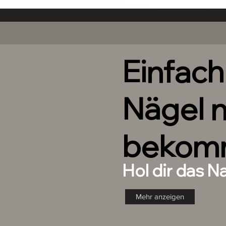
gerne über das Kontaktformular b
Größe zu finden.
Jedes Nail Box Set enthält:
10 Handdesignte Nails in d
Einfac
1 XOXO JOE Nagelkleber zum
Naturnagel.
1 XOXO JOE Feile um minim
Nägel 
und an deinen Naturnagel a
1 XOXO JOE Nagelhautschieb
Naturnägel.
1 XOXO JOE Mini Buffer zur 
bekom
1 Anleitung
Hol dir das N
Joe
Mehr anzeigen