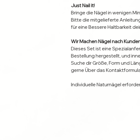
Just Nail it!
Bringe die Nägel in wenigen Mi
Bitte die mitgelieferte Anleit
für eine Bessere Haltbarkeit dei
Wir Machen Nägel nach Kunde
Dieses Set ist eine Spezialanfe
Bestellung hergestellt, und in
Suche dir Größe, Form und Läng
gerne Über das Kontaktformular
Individuelle Naturnägel erforde
Informiere dich hier, welche A
geeignet ist, um die Anhafftun
Bei Richtiger Befestigung halt
guter Pflege Wiederverwendba
Bist du dir unsicher Welche Größ
Größentabelle lässt fragen off