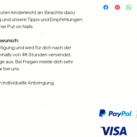
nuten kinderleicht an. Beachte dazu
ung und unsere Tipps und Empfehlungen
ner Put on Nails.
nwunsch:
rtigung und wird für dich nach der
nerhalb von 48 Stunden versendet.
e aus. Bei Fragen melde dich sehr
 bei uns.
n Individuelle Anbringung.
nbringungsmethode für dich am besten
gsdauer zu verlängern.
en die Nägel 1-3 Wochen und sind bei
r!
e die richtige für dich ist und die
en? Dann melde dich auch in diesem Fall