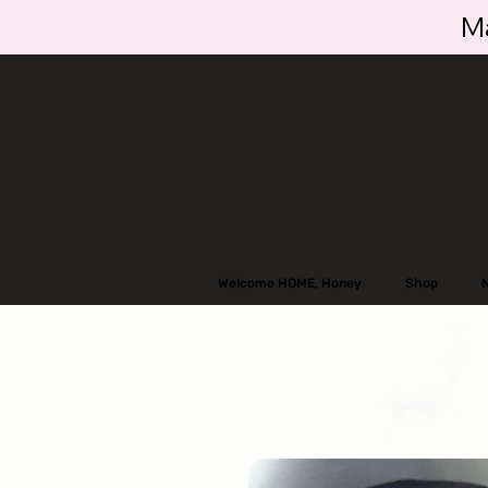
Ma
Welcome HOME, Honey
Shop
N