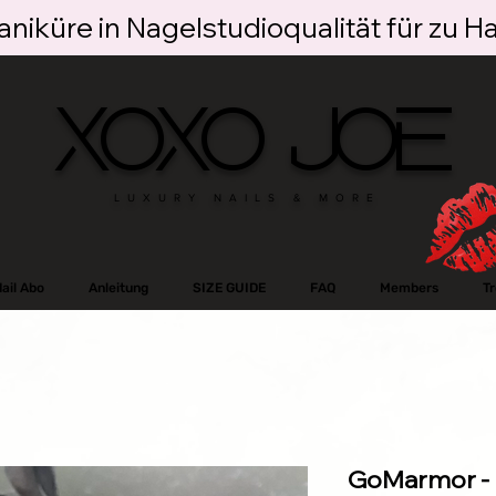
niküre in Nagelstudioqualität für zu H
XOXO JOE
LUXURY NAILS & MORE
ail Abo
Anleitung
SIZE GUIDE
FAQ
Members
T
GoMarmor - 