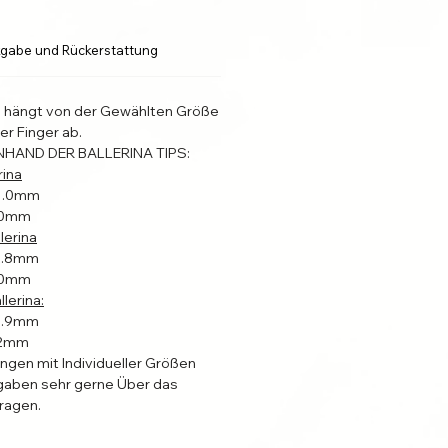
gabe und Rückerstattung
l hängt von der Gewählten Größe
er Finger ab.
NHAND DER BALLERINA TIPS:
rina
31.0mm
4.0mm
lerina
22.8mm
4.0mm
lerina:
19.9mm
2.2mm
ungen mit Individueller Größen
aben sehr gerne Über das
ragen.