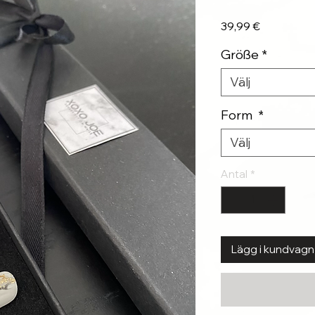
Pris
39,99 €
Größe
*
Välj
Form
*
Välj
Antal
*
Lägg i kundvagn