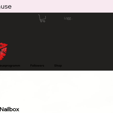
ause
Logga in
reueprogramm
Followers
Shop
Nailbox