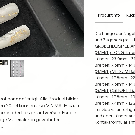
Produktinfo
Rück
Die Länge der Näge
und Zugehörigkeit d
GRÖßENBEISPIEL A
(S/M/L) LONG Balle
Längen: 23.0mm - 
Breiten: 7.5mm - 1
(S/M/L) MEDIUM Bal
Längen: 17.8mm - 
Breiten: 7.5mm - 1
(S/M/L) (SHORT) Bal
Längen: 17.8mm - 
ikat handgefertigt. Alle Produktbilder
Breiten: 7.4mm - 1
erten Nägel können also MINIMALE, kaum
Für Spezialanfertig
rbe oder Design aufweißen. Für die
und oder Längenang
ge Materialen in gewohnter
Kontaktformular anf
t.