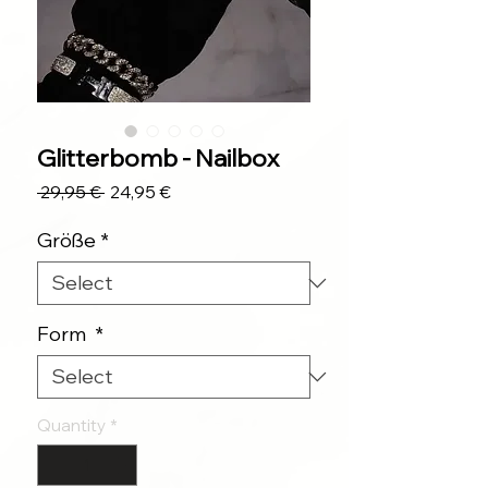
Glitterbomb - Nailbox
Regular
Sale
 29,95 € 
24,95 €
Price
Price
Größe
*
Form
*
Quantity
*