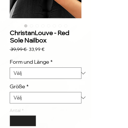
ChristanLouve - Red
Sole Nailbox
Ordinarie
Reapris
 39,99 € 
33,99 €
pris
Form und Länge
*
Größe
*
Antal
*