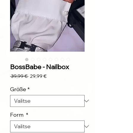
BossBabe - Nailbox
Normaali
Alehinta
 39,99 € 
29,99 €
hinta
Größe
*
Form
*