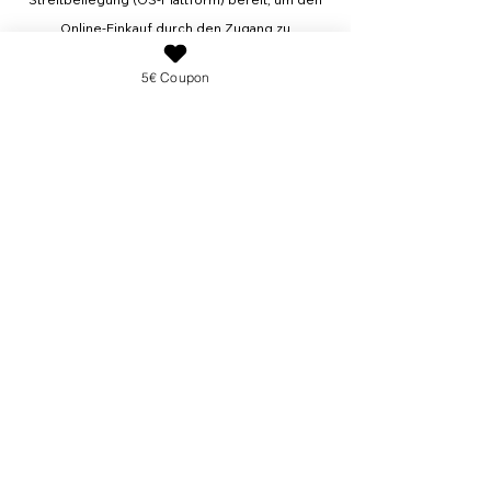
Online-Einkauf durch den Zugang zu
Streitbeilegungsinstrumenten von guter
5€ Coupon
Qualität sicherer und fairer zu
gestalten.Plattform der EU-Kommission zur
Online-Streitbeilegung:
www.ec.europa.eu/consumers/odr.
Wir weisen allerdings darauf hin, dass wir nicht
verpflichtet und grundsätzlich nicht bereit sind,
an einem solchen Schlichtungsverfahren vor
einer Verbraucherschlichtungsstelle
teilzunehmen.