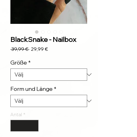
BlackSnake - Nailbox
Ordinarie
Reapris
 39,99 € 
29,99 €
pris
Größe
*
Form und Länge
*
Antal
*