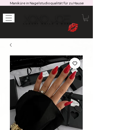
Maniküre in Nagelstudioqualität für zu Hause
XOXO JOE
LUXURY NAILS & MORE