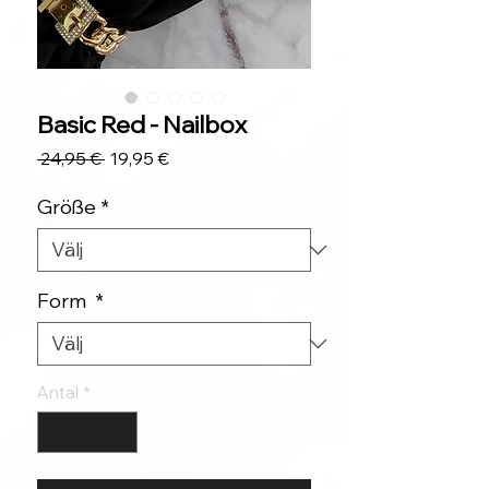
Basic Red - Nailbox
Ordinarie
Reapris
 24,95 € 
19,95 €
pris
Größe
*
Form
*
Antal
*