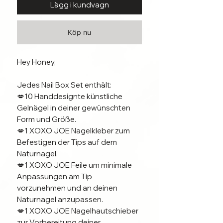
Lägg i kundvagn
Köp nu
Hey Honey,
Jedes Nail Box Set enthält:
💋10 Handdesignte künstliche
Gelnägel in deiner gewünschten
Form und Größe.
💋1 XOXO JOE Nagelkleber zum
Befestigen der Tips auf dem
Naturnagel.
💋1 XOXO JOE Feile um minimale
Anpassungen am Tip
vorzunehmen und an deinen
Naturnagel anzupassen.
💋1 XOXO JOE Nagelhautschieber
zur Vorbereitung deiner