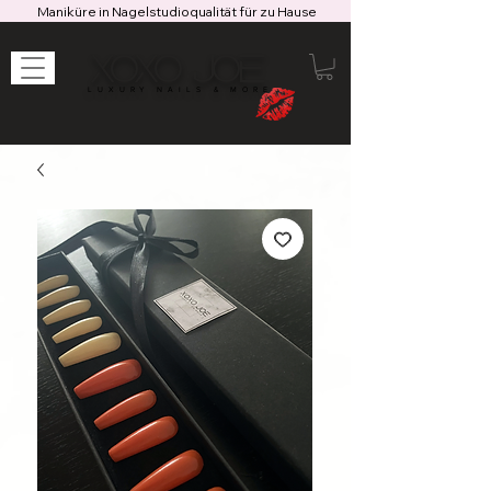
Maniküre in Nagelstudioqualität für zu Hause
XOXO JOE
LUXURY NAILS & MORE