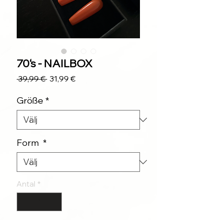
70‘s - NAILBOX
Ordinarie
Reapris
 39,99 € 
31,99 €
pris
Größe
*
Form
*
Antal
*