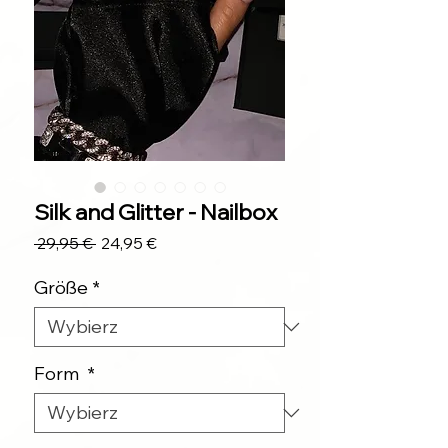
Silk and Glitter - Nailbox
Regularna
Cena
 29,95 € 
24,95 €
cena
Rabatowa
Größe
*
Form
*