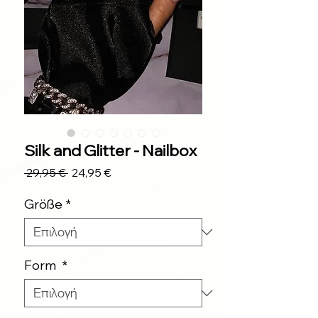
Silk and Glitter - Nailbox
Κανονική
Τιμή
 29,95 € 
24,95 €
τιμή
Έκπτωσης
Größe
*
Form
*