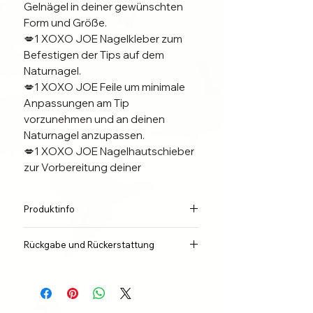
Gelnägel in deiner gewünschten
Form und Größe.
💋1 XOXO JOE Nagelkleber zum
Befestigen der Tips auf dem
Naturnagel.
💋1 XOXO JOE Feile um minimale
Anpassungen am Tip
vorzunehmen und an deinen
Naturnagel anzupassen.
💋1 XOXO JOE Nagelhautschieber
zur Vorbereitung deiner
Naturnägel.
💋1 XOXO JOE Mini Buffer zur
Produktinfo
Vorbereitung deiner Naturnägel.
💋Anleitung
Die Länge der Nägel hängt von der
Rückgabe und Rückerstattung
gewählten Größe und Zugehörigkeit
-xoxo Joe 💋
der Finger ab.
Wir sind der Meinung, dass jeder
GRÖßENBEISPIEL ANHAND DER
Käufer das Recht auf mängelfreie und
BALLERINA TIPS:
funktionierende Ware hat. Jeder
(S/M/L) LONG Ballerina
Alle Put On Nails werden als Unikat