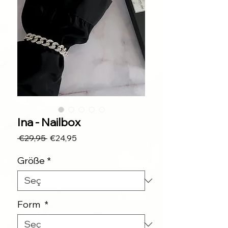
Ina - Nailbox
Normal
İndirimli
 €29,95 
€24,95
Fiyat
Fiyat
Größe
*
Form
*