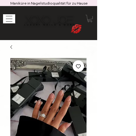
Maniküre in Nagelstudioqualität für zu Hause
XOXO JOE
LUXURY NAILS & MORE