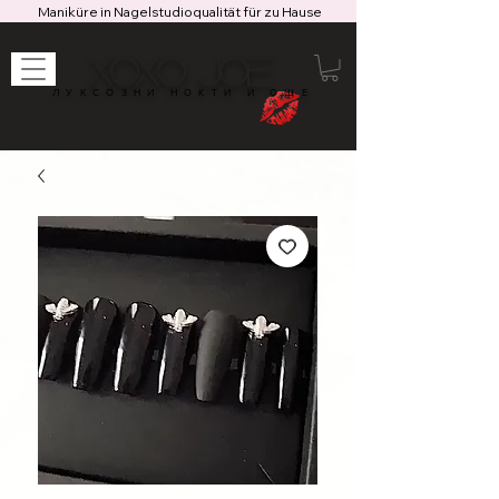
Maniküre in Nagelstudioqualität für zu Hause
XOXO JOE
ЛУКСОЗНИ НОКТИ И ОЩЕ