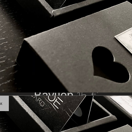
Ваучер 15 €
ък