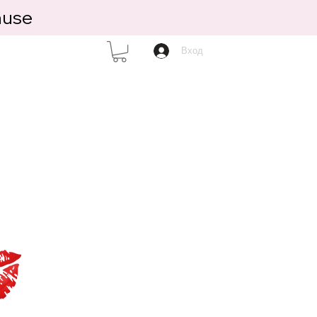
ause
Вход