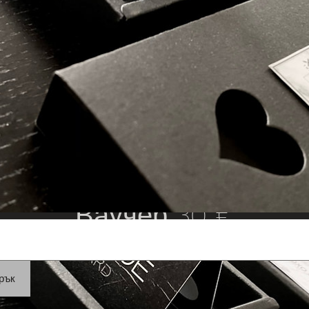
Ваучер 30 €
рък