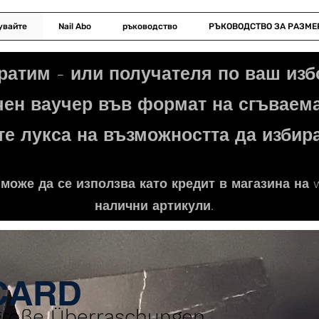
увайте
Nail Abo
ръководство
РЪКОВОДСТВО ЗА РАЗМЕ
ратим - или получателя по ваш изб
ен ваучер във формат на сгъваема
те лукса на възможността да избира
 може да се използва като кредит в магазина на
налични артикули.
TCARD
 große Überraschungen