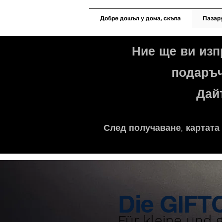
Добре дошъл у дома, скъпа
Пазар
Ние ще ви изп
подаръч
Дай
След получаване, картата
Die GIF
Für kleine und