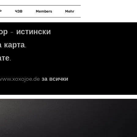
Р
ЧЗВ
Members
Mehr
ор - истински
 карта.
те.
www.xoxojoe.de
за всички