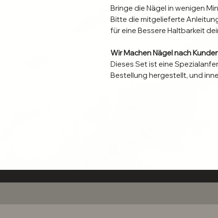
Bringe die Nägel in wenigen Mi
Bitte die mitgelieferte Anleit
für eine Bessere Haltbarkeit dei
Wir Machen Nägel nach Kunde
Dieses Set ist eine Spezialanfe
Bestellung hergestellt, und in
Suche dir Größe, Form und Läng
gerne Über das Kontaktformular
Individuelle Naturnägel erforde
Informiere dich
hier
, welche An
geeignet ist, um die Anhafftun
Bei Richtiger Befestigung halt
guter Pflege Wiederverwendba
Bist du dir unsicher Welche Grös
Größentabelle lässt fragen off
gerne über das Kontaktformular b