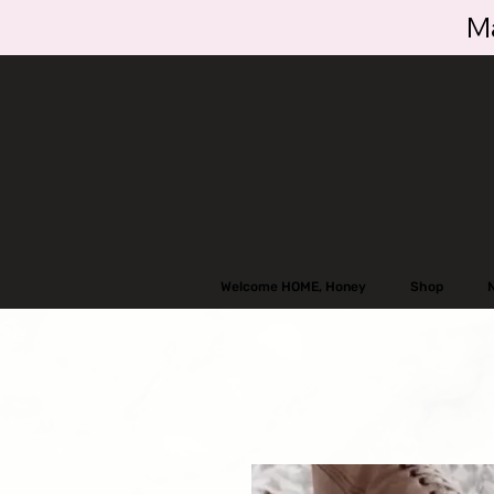
Ma
Welcome HOME, Honey
Shop
N