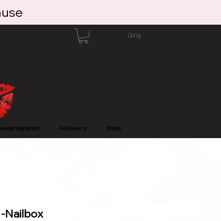
ause
Giriş
reueprogramm
Followers
Shop
 -Nailbox