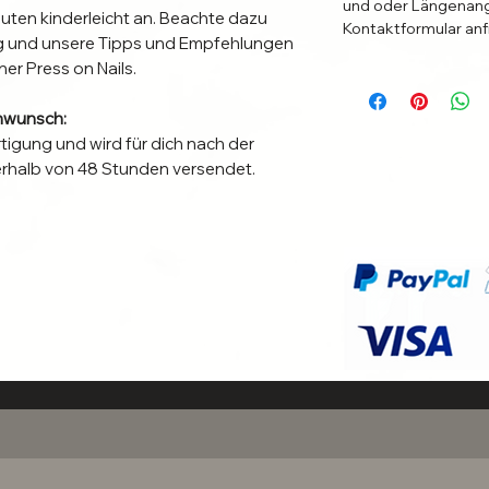
und oder Längenang
nuten kinderleicht an. Beachte dazu
Kontaktformular anf
ung und unsere Tipps und Empfehlungen
ner Press on Nails.
nwunsch:
rtigung und wird für dich nach der
nerhalb von 48 Stunden versendet.
e aus. Bei Fragen melde dich sehr
 bei uns.
n Individuelle Anbringung.
bringungsmethode für dich am besten
gsdauer zu verlängern.
en die Nägel 1-3 Wochen und sind bei
r!
e die richtige für dich ist und die
en? Dann melde dich auch in diesem Fall
ei uns. Wir helfen dir die richtige