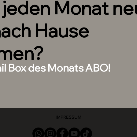
h jeden Monat n
 aus unserem Shop.
nach Hause
inen Spielraums beim Nagelbett für die
telle dir Short Nails 1-2mm Größer, wenn
es Nagelbett hast, oder verwende vor
SIZING KIT um die Richtige Größe zu
men?
ail Box des Monats ABO!
Gelnägel in deiner gewünschten Form
 Befestigen der Tips auf dem
ale Anpassungen am Tip vorzunehmen
upassen.
IMPRESSUM
r zur Vorbereitung deiner Naturnägel.
orbereitung deiner Naturnägel.