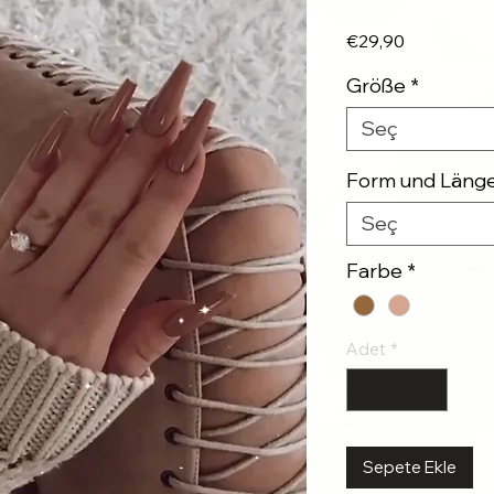
Fiyat
€29,90
Größe
*
Seç
Form und Läng
Seç
Farbe
*
Adet
*
Sepete Ekle