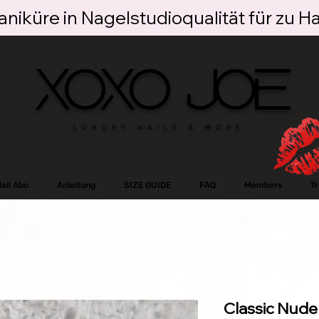
niküre in Nagelstudioqualität für zu H
XOXO JOE
LUXURY NAILS & MORE
ail Abo
Anleitung
SIZE GUIDE
FAQ
Members
T
Classic Nude