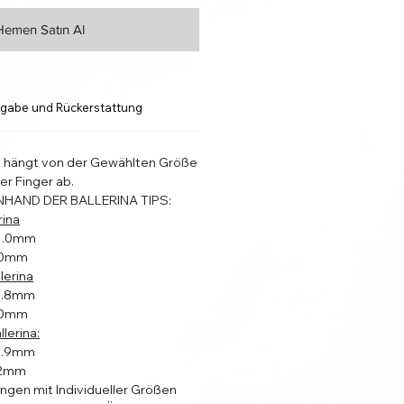
Hemen Satın Al
gabe und Rückerstattung
l hängt von der Gewählten Größe
er Finger ab.
NHAND DER BALLERINA TIPS:
rina
31.0mm
4.0mm
lerina
22.8mm
4.0mm
lerina:
19.9mm
2.2mm
ungen mit Individueller Größen