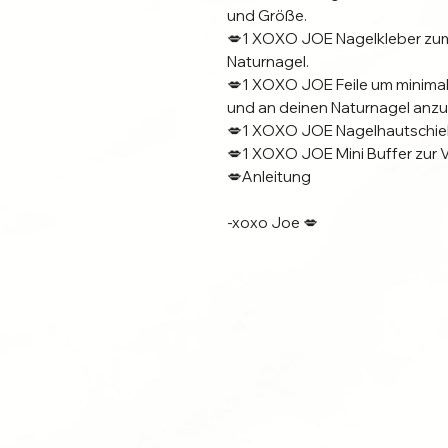
und Größe.
💋1 XOXO JOE Nagelkleber zum
Naturnagel.
💋1 XOXO JOE Feile um minim
und an deinen Naturnagel anz
💋1 XOXO JOE Nagelhautschiebe
💋1 XOXO JOE Mini Buffer zur V
💋Anleitung
-xoxo Joe 💋
Alle Put On Nails werden als Un
Alle Produktbilder sind Beispielb
Die gelieferten Nägel können a
Abweichungen von Farbe oder 
Für die Verarbeitung werden h
Nagelstudio Qualität verwende