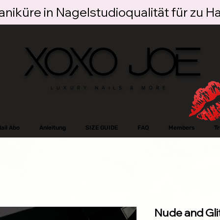
niküre in Nagelstudioqualität für zu H
XOXO JOE
LUXURY NAILS & MORE
ail Abo
Anleitung
SIZE GUIDE
FAQ
Members
T
Nude and Glit