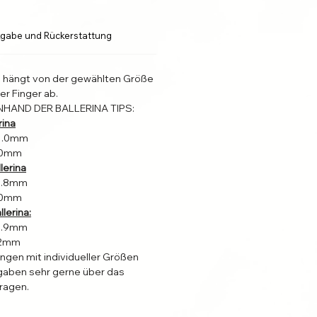
gabe und Rückerstattung
l hängt von der gewählten Größe
er Finger ab.
NHAND DER BALLERINA TIPS:
rina
31.0mm
4.0mm
lerina
22.8mm
4.0mm
lerina:
19.9mm
2.2mm
ungen mit individueller Größen
aben sehr gerne über das
ragen.