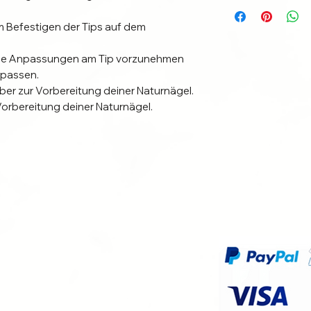
 Befestigen der Tips auf dem
ale Anpassungen am Tip vorzunehmen
upassen.
r zur Vorbereitung deiner Naturnägel.
orbereitung deiner Naturnägel.
ikat handgefertigt.
ilder.
lso MINIMALE, kaum sichtbare
Design aufweißen.
ochwertige Materialen in gewohnter
t.