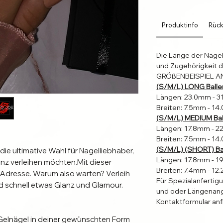
Produktinfo
Rück
Die Länge der Näge
und Zugehörigkeit d
GRÖßENBEISPIEL A
(S/M/L) LONG Balle
Längen: 23.0mm - 
Breiten: 7.5mm - 1
(S/M/L) MEDIUM Bal
Längen: 17.8mm - 
Breiten: 7.5mm - 1
(S/M/L) (SHORT) Bal
 die ultimative Wahl für Nagelliebhaber,
Längen: 17.8mm - 
nz verleihen möchten.Mit dieser
Breiten: 7.4mm - 1
n Adresse. Warum also warten? Verleih
Für Spezialanfertig
d schnell etwas Glanz und Glamour.
und oder Längenang
Kontaktformular anf
Gelnägel in deiner gewünschten Form