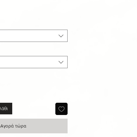
ιμή
κπτωσης
λάθι
Αγορά τώρα