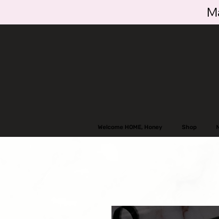
Ma
Welcome HOME, Honey
Shop
N