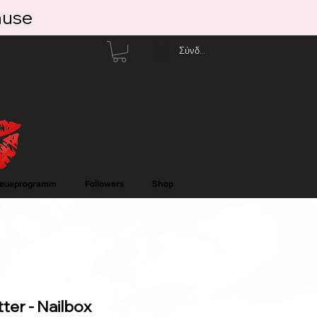
ause
Σύνδεση
reueprogramm
Followers
Shop
ter - Nailbox