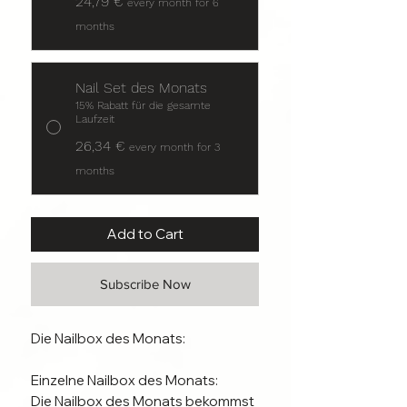
24,79 €
every month for 6
months
Nail Set des Monats
15% Rabatt für die gesamte
Laufzeit
26,34 €
every month for 3
months
Add to Cart
Subscribe Now
Die Nailbox des Monats:
Einzelne Nailbox des Monats:
Die Nailbox des Monats bekommst