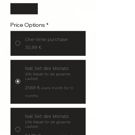
Price Options
*
One-time purchase
30,99 €
Nail Set des Monats
30% Rabatt für die gesamte
Laufzeit
21,69 €
every month for 12
months
Nail Set des Monats
20% Rabatt für die gesamte
Laufzeit