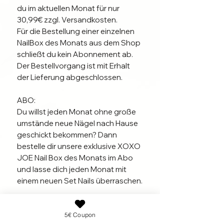
du im aktuellen Monat für nur
30,99€ zzgl. Versandkosten.
Für die Bestellung einer einzelnen
NailBox des Monats aus dem Shop
schließt du kein Abonnement ab.
Der Bestellvorgang ist mit Erhalt
der Lieferung abgeschlossen.
ABO:
Du willst jeden Monat ohne große
umstände neue Nägel nach Hause
geschickt bekommen? Dann
bestelle dir unsere exklusive XOXO
JOE Nail Box des Monats im Abo
und lasse dich jeden Monat mit
einem neuen Set Nails überraschen.
Bestimme deine Laufzeit, Form und
Länge bei der ersten Bestellung
Produktinfo
oder monatlich im Kundenkonto
5€ Coupon