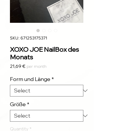
SKU: 671253175371
XOXO JOE NailBox des
Monats
Price
21,69 €
per month
Form und Länge
*
Größe
*
Quantity
*