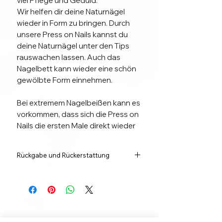
viel Pflege und Geduld.
Wir helfen dir deine Naturnägel
wieder in Form zu bringen. Durch
unsere Press on Nails kannst du
deine Naturnägel unter den Tips
rauswachen lassen. Auch das
Nagelbett kann wieder eine schön
gewölbte Form einnehmen.
Bei extremem Nagelbeißen kann es
vorkommen, dass sich die Press on
Nails die ersten Male direkt wieder
lösen. Das liegt daran, dass durch
das Kauen auch das Nagelbett in
Rückgabe und Rückerstattung
Mitleidenschaft gezogen wird und
der Nagel im Allgemeinen weicher
Wir sind der Meinung, dass jeder
und auch flacher ist. Beginne in
Käufer das Recht auf mängelfreie und
diesem Fall noch einmal mit der
funktionierende Ware hat. Jeder
Käufer hat die Möglichkeit zum
Maniküre und klebe deine Press on
Widerruf des Kaufvertrages.
Nails einfach noch einmal auf.