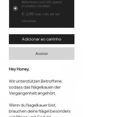
Abbonieren und 25% sparen
(monatlich kündbar)
€ 2,99
todo mês até ser
cancelada
Adicionar ao carrinho
Assinar
Hey Honey,
Wir unterstützen Betroffene,
sodass das Nägelkauen der
Vergangenheit angehört.
Wenn du Nagelkauer bist,
brauchen deine Nägel besonders