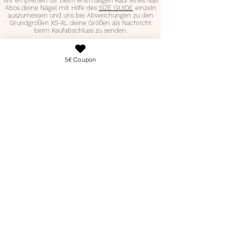
Wir empfehlen dir beim erstmaligen Kauf eines Nail
Abos deine Nägel mit Hilfe des
SIZE GUIDE
einzeln
auszumessen und uns bei Abweichungen zu den
Grundgrößen XS-XL deine Größen als Nachricht
beim Kaufabschluss zu senden.
NAIL BOX DES MONATS
5€ Coupon
30,99€
EiNZELKAUF