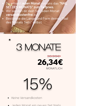
Du erhälst
jeden Monat
von uns das
"NAIL
SET DES MONATS" zum Tiefpreis.
Wir senden dir dein Set jeden Monat
versandkostenfrei
zu!
Bestimme die Länge und Form deines "Nail
des Monats Sets" selbst.
3 MONATE
30,99€
26,34€
MONATLICH
15%
Keine Versandkosten
Jeden Monat ein neues Set Nails