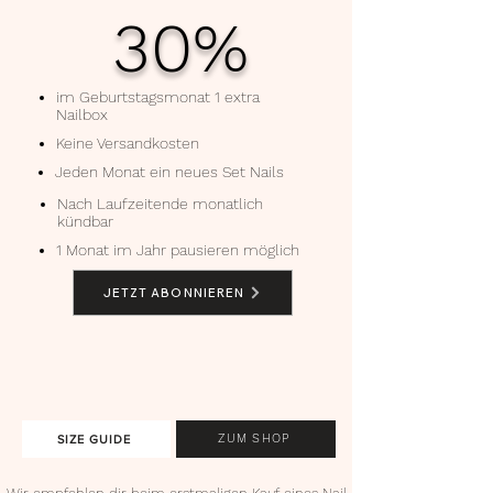
30%
im Geburtstagsmonat 1 extra
Nailbox
Keine Versandkosten
Jeden Monat ein neues Set Nails
Nach Laufzeitende monatlich
kündbar
1 Monat im Jahr pausieren möglich
JETZT ABONNIEREN
ZUM SHOP
SIZE GUIDE