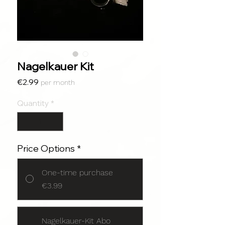
Nagelkauer Kit
Price
€2.99
per month
Quantity
*
Price Options
*
One-time purchase
€3.99
Nagelkauer-Kit Abo