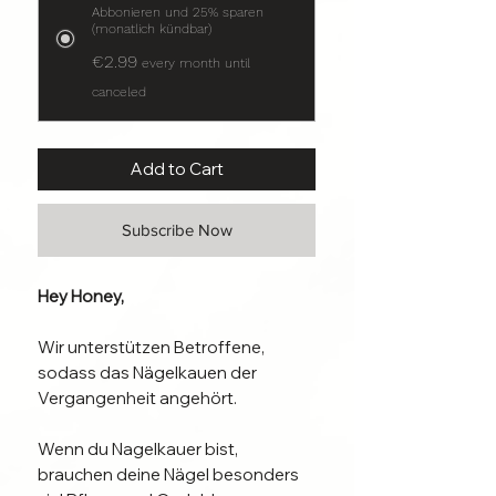
Abbonieren und 25% sparen
(monatlich kündbar)
€2.99
every month until
canceled
Add to Cart
Subscribe Now
Hey Honey,
Wir unterstützen Betroffene,
sodass das Nägelkauen der
Vergangenheit angehört.
Wenn du Nagelkauer bist,
brauchen deine Nägel besonders