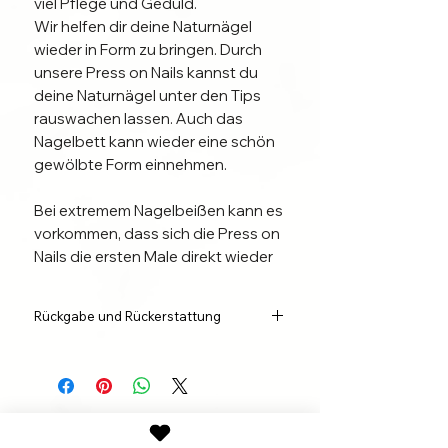
viel Pflege und Geduld.
Wir helfen dir deine Naturnägel
wieder in Form zu bringen. Durch
unsere Press on Nails kannst du
deine Naturnägel unter den Tips
rauswachen lassen. Auch das
Nagelbett kann wieder eine schön
gewölbte Form einnehmen.
Bei extremem Nagelbeißen kann es
vorkommen, dass sich die Press on
Nails die ersten Male direkt wieder
lösen. Das liegt daran, dass durch
das Kauen auch das Nagelbett in
Rückgabe und Rückerstattung
Mitleidenschaft gezogen wird und
der Nagel im Allgemeinen weicher
Wir sind der Meinung, dass jeder
und auch flacher ist. Beginne in
Käufer das Recht auf mängelfreie und
diesem Fall noch einmal mit der
funktionierende Ware hat. Jeder
Käufer hat die Möglichkeit zum
Maniküre und klebe deine Press on
Widerruf des Kaufvertrages.
Nails einfach noch einmal auf.