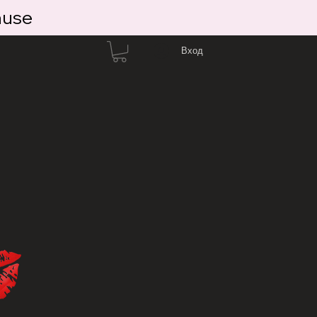
ause
Вход