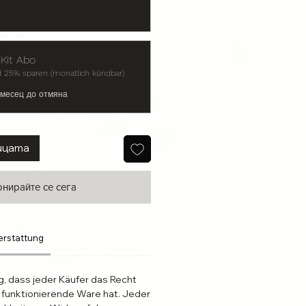
Kit Abo
 25% sparen (monatlich kündbar)
 месец до отмяна
ицата
нирайте се сега
erstattung
g, dass jeder Käufer das Recht
 funktionierende Ware hat. Jeder