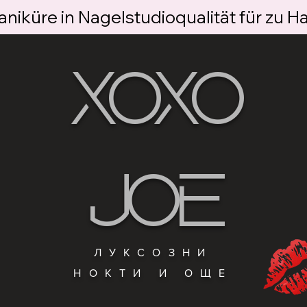
niküre in Nagelstudioqualität für zu H
XOXO
JOE
ЛУКСОЗНИ
НОКТИ И ОЩЕ