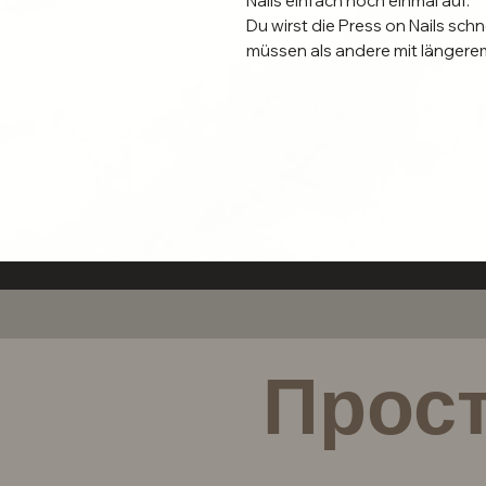
Nails einfach noch einmal auf.
Du wirst die Press on Nails sch
müssen als andere mit länger
Bestelle dir deshalb zusätzlic
Nailbox dieses Nagelkauer Kit 
In diesem Kit sind enthalten:
💋 2 XOXO JOE Nagelkleber
💋4 Alkoholpads zur Reinigung
erneuten aufkleben)
💋1 Nagelbürste
💋1 x24 Klebepads
Прост
Bitte Beachte: In diesem Kit sin
kannst du in unserem Shop zus
Zusätzliche Tipps: