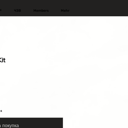
Р
ЧЗВ
Members
Mehr
it
*
 покупка