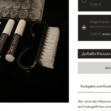
3,99 €
Nagelkauer-
Abbonieren und
2,99 €
всеки
Добави в кошн
Або
Rückgabe und Rück
Wir sind der Meinun
auf mängelfreie und