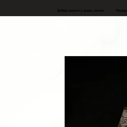
Добре дошъл у дома, скъпа
Пазар