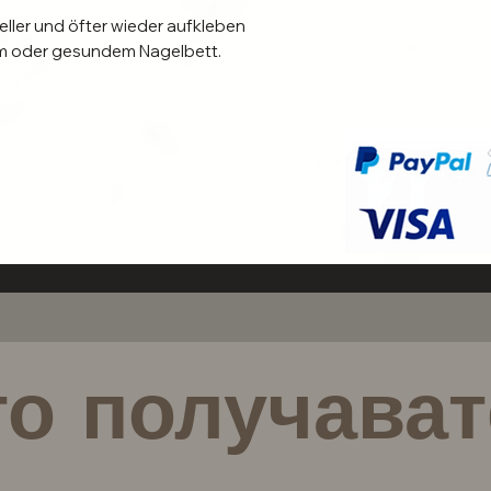
neller und öfter wieder aufkleben
em oder gesundem Nagelbett.
h zu der XOXO JOE
und bist du bestens versorgt.
 (unbedingt notwendig vor jedem
о получават
d keine Press on Nails enthalten. Diese
ätlich erwerben.