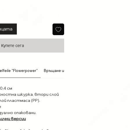
ицата
Купете сега
elfeile "Flowerpower"
Връщане и възстановяване на суми
 0,4 см
ностна шкурка, втори слой
лой пластмаса (PP).
e
дуално опаковани.
лични версии