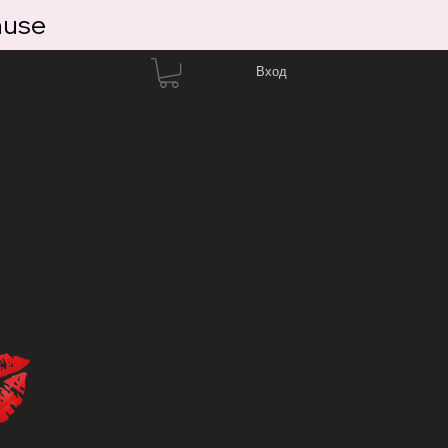
ause
Вход