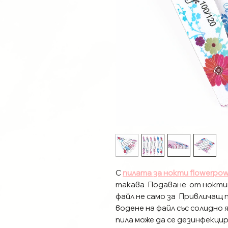
С
пилата за нокти flowerpow
такава Подаване от ноктит
файл не само за Привличащ 
водене на файл със солидно
пила може да се дезинфекцир