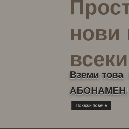
Прост
нови 
всеки
Вземи това 
АБОНАМЕН!
Покажи повече