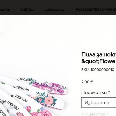
увайте
Nail Abo
ръководство
РЪКОВОДСТВО ЗА РАЗМЕ
Пила за но
&quot;Flowe
SKU: 10000000010
Цена
2,00 €
Песъчинки
*
Изберете
Количество
*