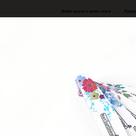
Добре дошъл у дома, скъпа
Пазар