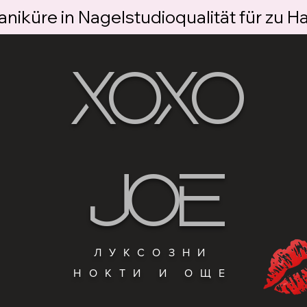
niküre in Nagelstudioqualität für zu H
XOXO
JOE
ЛУКСОЗНИ
НОКТИ И ОЩЕ