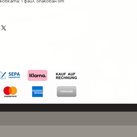
ковката: 1 файл, опакован от