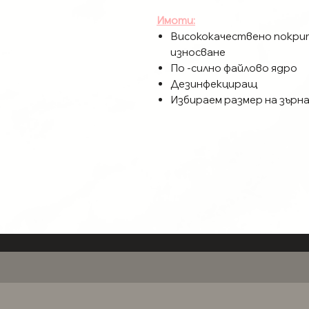
Имоти:
Висококачествено покрит
износване
По -силно файлово ядро
Дезинфекциращ
Избираем размер на зърн