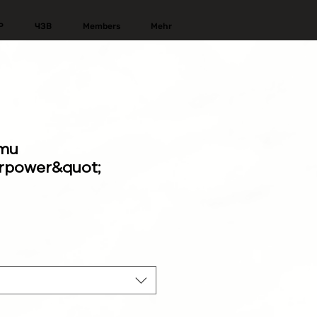
Р
ЧЗВ
Members
Mehr
кти
rpower&quot;