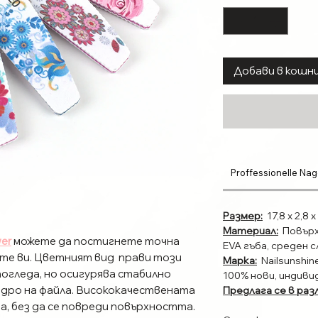
Добави в кошн
Proffessionelle Nag
Размер:
17,8 х 2,8 х
Материал:
Повърх
er
можете да постигнете точна
EVA гъба, среден с
е ви. Цветният вид прави този
Марка:
Nailsunshin
погледа, но осигурява стабилно
100% нови, индиви
 ядро на файла. Висококачествената
Предлага се в раз
а, без да се повреди повърхността.