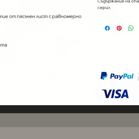
Съдържание на опа
серил
ие от пясъчен лист с равномерно
ата