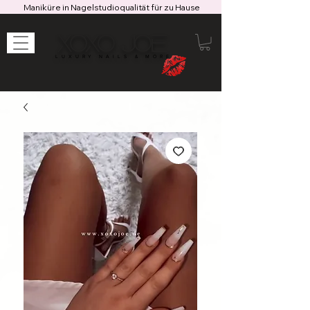
Maniküre in Nagelstudioqualität für zu Hause
XOXO JOE
LUXURY NAILS & MORE