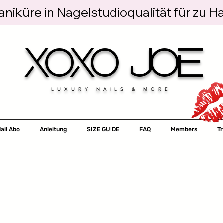
niküre in Nagelstudioqualität für zu H
XOXO JOE
LUXURY NAILS & MORE
ail Abo
Anleitung
SIZE GUIDE
FAQ
Members
T