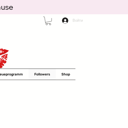
ause
Войти
reueprogramm
Followers
Shop