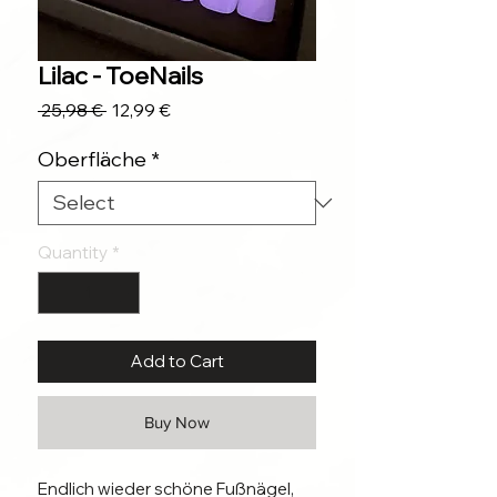
Lilac - ToeNails
Regular
Sale
 25,98 € 
12,99 €
Price
Price
Oberfläche
*
Quantity
*
Add to Cart
Buy Now
Endlich wieder schöne Fußnägel,