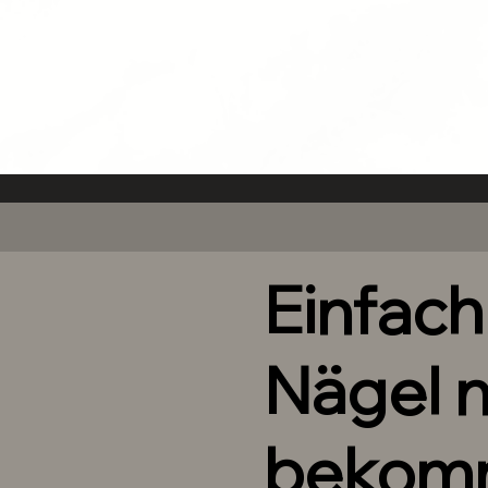
Einfac
Nägel 
bekom