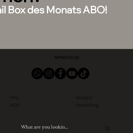
ail Box des Monats ABO!
IMPRESSUM
FAQ
Versand
AGB
Bezahlung