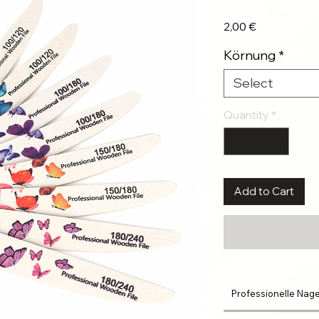
Price
2,00 €
Körnung
*
Select
Quantity
*
Add to Cart
Professionelle Nagel