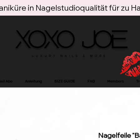
niküre in Nagelstudioqualität für zu H
XOXO JOE
LUXURY NAILS & MORE
ail Abo
Anleitung
SIZE GUIDE
FAQ
Members
T
Nagelfeile "B