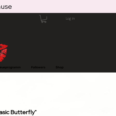
ause
Log In
reueprogramm
Followers
Shop
asic Butterfly"