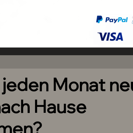
h jeden Monat n
nach Hause
men?