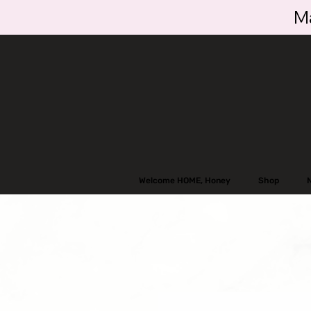
Ma
Welcome HOME, Honey
Shop
N