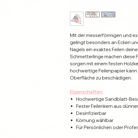
Mit der messerförmigen und e
gelingt besonders an Ecken un
Nagels ein exaktes Feilen deine
Schmetterlinge machen diese Fe
sorgen mit einem festen Holzker
hochwertige Feilenpapier kann 
Oberfläche zu beschädigen.
Eigenschaften:
Hochwertige Sandblatt-Bes
Fester Feilenkern aus dünne
Desinfizierbar
Körnung wählbar
Für Persönlichen oder Profe