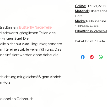
Größe:
17,8x1,9x0,2
Material:
Oberfläche
Holz.
Marke:
Nailsunshine
100% Neuware,
xtradünnen
Butterfly Nagelfeile
Erhältlich in Versc
d schwer zugänglichen Teilen des
r Fingernägel. Die
Paket Inhalt: 1 Feile
ile nicht nur zum Hingucker, sondern
n für eine stabile Feilenführung. Das
desinfiziert werden ohne dabei die
chichtung mit gleichmäßigem Abrieb
m Holz
ssionellen Gebrauch