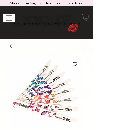
Maniküre in Nagelstudioqualität für zu Hause
XOXO JOE
ЛУКСОЗНИ НОКТИ И ОЩЕ