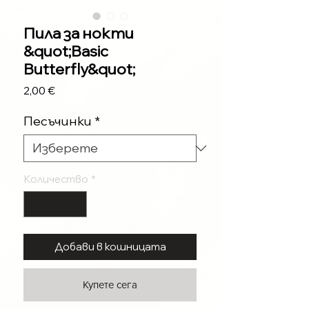
Пила за нокти
&quot;Basic
Butterfly&quot;
Цена
2,00 €
Песъчинки
*
Количество
*
Добави в кошницата
Купете сега