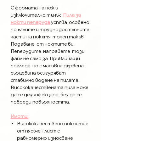
С формата на нож и
изключително тънък
Пила за
нокти пеперуда
успява особено
по ъглите и труднодостъпните
части на нокътя точен такъв
Подаване от ноктите ви.
Пеперудите направете този
файл не само за Привличащи
погледа, но с масивна дървена
сърцевина осигуряват
стабилно водене на пилата.
Висококачествената пила може
да се дезинфекцира, без да се
повреди повърхността.
Имоти:
Висококачествено покритие
от пясъчен лист с
равномерно износване