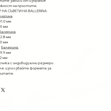
тите зависи от избрания
ежност на пръстите.
 НА СЪВЕТИ НА BALLERINA:
балерина
31,0 мм
,0 мм
 балерина
22.8 мм
,0 мм
Балерина:
19,9 мм
,2 мм
ръчка с индивидуални размери
моля, използвайте формата за
опитате.