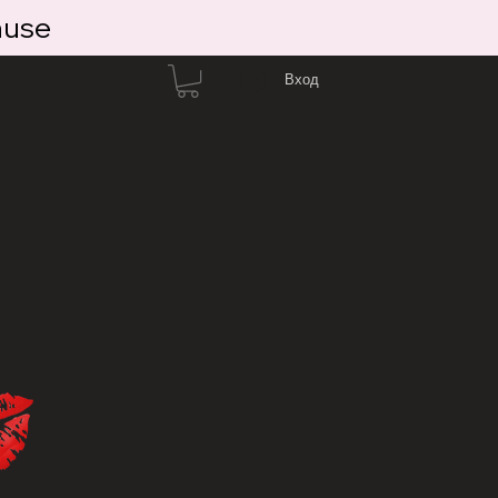
ause
Вход