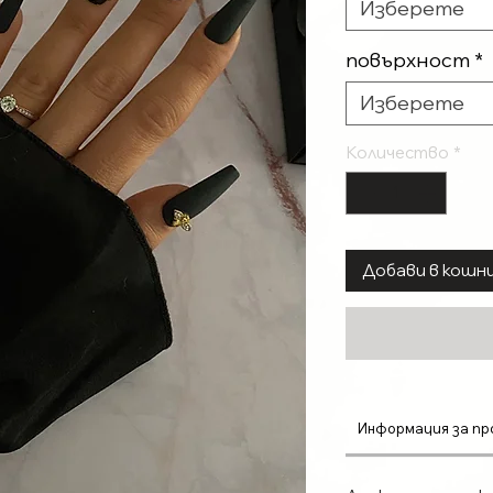
Изберете
повърхност
*
Изберете
Количество
*
Добави в кошн
Информация за пр