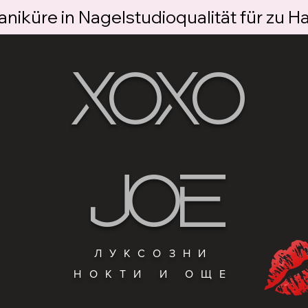
niküre in Nagelstudioqualität für zu H
XOXO
JOE
ЛУКСОЗНИ
НОКТИ И ОЩЕ