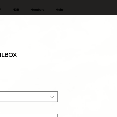
Р
ЧЗВ
Members
Mehr
AILBOX
родажна
ена