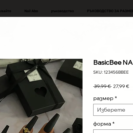
увайте
Nail Abo
ръководство
РЪКОВОДСТВО ЗА РАЗМЕ
BasicBee N
SKU: 123456BBEE
Редовна
П
 39,99 € 
27,99 €
цена
ц
размер
*
Изберете
форма
*