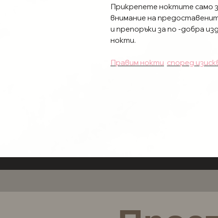
Прикрепете ноктите само за
внимание на предоставенит
и препоръки за по -добра и
нокти.
Правим нокти
според изиск
Този комплект е изработен п
поръчката произведени и из
Търси те
Размер, форма
и
д
колебайте да се свържете с
Отделните естествени нок
закрепване
.
Разберете
тук
кой метод за
за да удължите времето за п
прикрепени, ноктите ще изд
използват многократно, ако
Не сте сигурни кой размер е