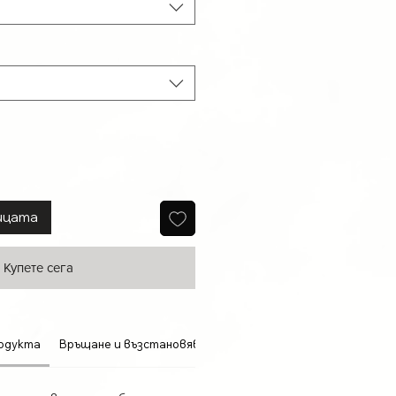
ицата
Купете сега
одукта
Връщане и възстановяване на суми