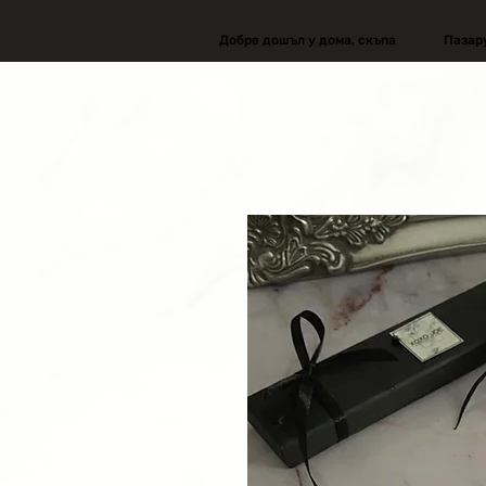
Добре дошъл у дома, скъпа
Пазар