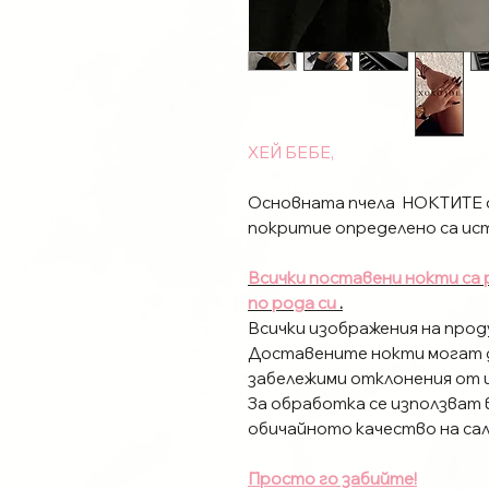
ХЕЙ БЕБЕ,
Основната пчела НОКТИТЕ с
покритие определено са ист
Всички поставени нокти са
по рода си
.
Всички изображения на прод
Доставените нокти могат 
забележими отклонения от 
За обработка се използват
обичайното качество на сал
Просто го забийте!