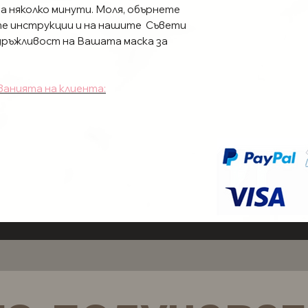
 няколко минути. Моля, обърнете
е инструкции и на нашите Съвети
здръжливост на Вашата маска за
ванията на клиента:
о поръчка и ще бъде за вас след
пратени в рамките на 48 часа.
ължина
край. при питам не се
 нас чрез формата за контакт.
ти изискват индивидуално
 прикачване е най -подходящ за вас,
рикачване. Ако са правилно
ържат 1-3 седмици и могат да се
 се грижат правилно!
 подходящ за вас? и таблицата с