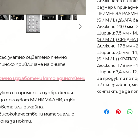
Дължината на нок
размер и принадл
ПРИМЕР ЗА РАЗМЕР
(S / M / L) ДЪЛГА 
Дължини: 23,0 мм - 
Ширини: 7,5 мм - 14
(S / M / L) СРЕДНА
Дължини: 17.8 мм - 
Ширини: 7,5 мм - 14
ъс златно оцветено пчелно
(S / M / L) (КРАТКО)
инско привличане на очите.
Дължини: 17,8 мм - 
Ширини: 7,4 мм - 12
 ръчно изработени като единствени
За продукти по по
и / или дължини, 
контакт, за да п
укти са примерни изображения.
да показват МИНИМАЛНИ, едва
цвета или дизайна.
 висококачествени материали с
она за нокти.