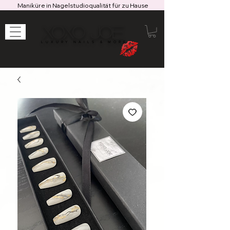
Maniküre in Nagelstudioqualität für zu Hause
XOXO JOE
LUXURY NAILS & MORE